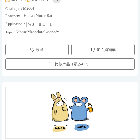
YM2004
Catalog：
Human,Mouse,Rat
Reactivity：
Application：
WB
IHC
IF
Mouse Monoclonal antibody
Type：
收藏
加入购物车
比较产品（最多4个）