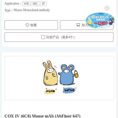
Application：
WB
IHC
IF
×
Mouse Monoclonal antibody
Type：
收藏
加入购物车
比较产品（最多4个）
COX IV (6C8) Mouse mAb (AbFluor 647)