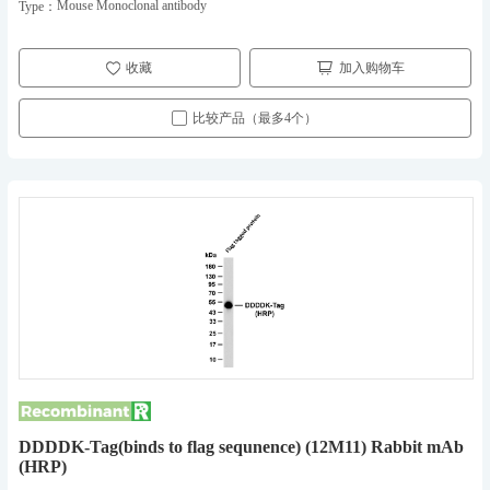
Mouse Monoclonal antibody
Type：
收藏
加入购物车
比较产品（最多4个）
DDDDK-Tag(binds to flag sequnence) (12M11) Rabbit mAb
(HRP)