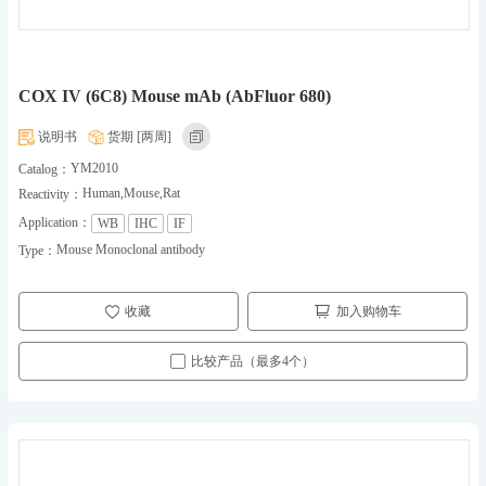
COX IV (6C8) Mouse mAb (AbFluor 680)
说明书
货期 [两周]
YM2010
Catalog：
Human,Mouse,Rat
Reactivity：
Application：
WB
IHC
IF
Mouse Monoclonal antibody
Type：
收藏
加入购物车
比较产品（最多4个）