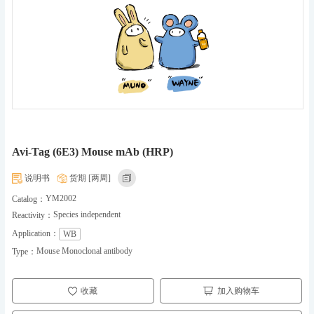
Avi-Tag (6E3) Mouse mAb (HRP)
说明书
货期 [两周]
YM2002
Catalog：
Species independent
Reactivity：
Application：
WB
Mouse Monoclonal antibody
Type：
收藏
加入购物车