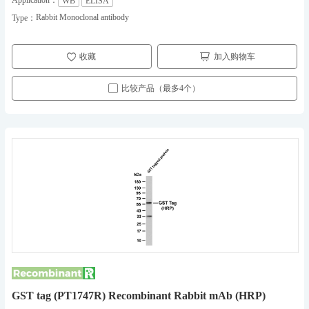
Application：
WB
ELISA
Rabbit Monoclonal antibody
Type：
收藏
加入购物车
比较产品（最多4个）
GST tag (PT1747R) Recombinant Rabbit mAb (HRP)