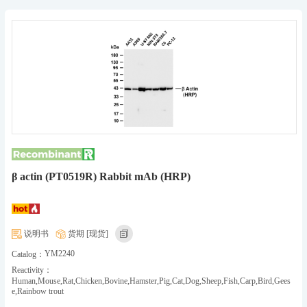
β actin (PT0519R) Rabbit mAb (HRP)
说明书
货期 [现货]
YM2240
Catalog：
Reactivity：
Human,Mouse,Rat,Chicken,Bovine,Hamster,Pig,Cat,Dog,Sheep,Fish,Carp,Bird,Gees
e,Rainbow trout