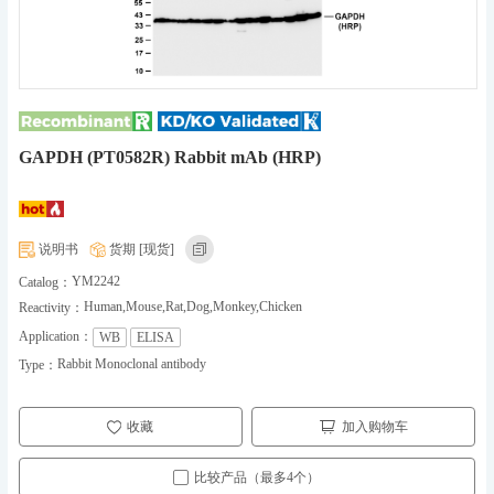
GAPDH (PT0582R) Rabbit mAb (HRP)
说明书
货期 [现货]
YM2242
Catalog：
Human,Mouse,Rat,Dog,Monkey,Chicken
Reactivity：
Application：
WB
ELISA
Rabbit Monoclonal antibody
Type：
收藏
加入购物车
比较产品（最多4个）