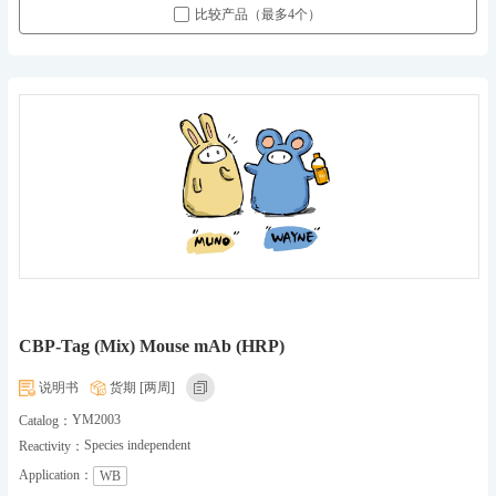
比较产品（最多4个）
CBP-Tag (Mix) Mouse mAb (HRP)
说明书
货期 [两周]
YM2003
Catalog：
Species independent
Reactivity：
Application：
WB