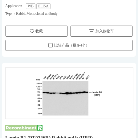
Application：
WB
ELISA
Rabbit Monoclonal antibody
Type：
收藏
加入购物车
比较产品（最多4个）
Lamin B1 (PT0286R) Rabbit mAb (HRP)