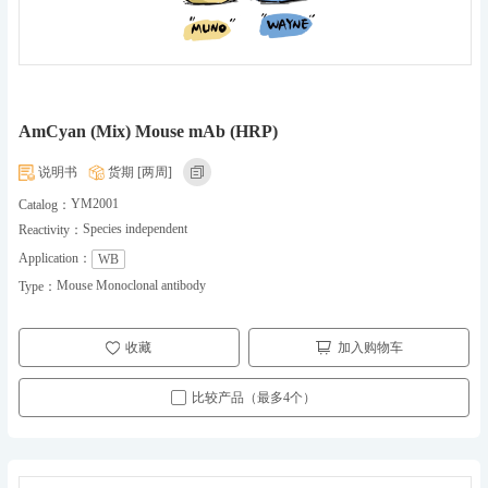
AmCyan (Mix) Mouse mAb (HRP)
说明书
货期 [两周]
YM2001
Catalog：
Species independent
Reactivity：
Application：
WB
Mouse Monoclonal antibody
Type：
收藏
加入购物车
比较产品（最多4个）