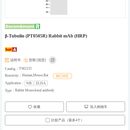
β-Tubulin (PT0505R) Rabbit mAb (HRP)
说明书
货期 [现货]
YM2235
Catalog：
Human,Mouse,Rat
Reactivity：
Application：
WB
ELISA
Rabbit Monoclonal antibody
Type：
收藏
加入购物车
比较产品（最多4个）