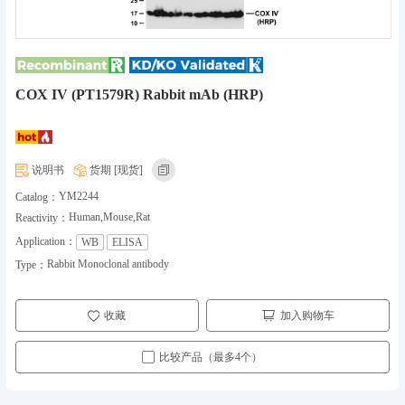
COX IV (PT1579R) Rabbit mAb (HRP)
说明书
货期 [现货]
YM2244
Catalog：
Human,Mouse,Rat
Reactivity：
Application：
WB
ELISA
Rabbit Monoclonal antibody
Type：
收藏
加入购物车
比较产品（最多4个）