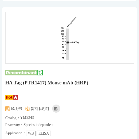
HA Tag (PTR1417) Mouse mAb (HRP)
说明书
货期 [现货]
YM2243
Catalog：
Species independent
Reactivity：
Application：
WB
ELISA