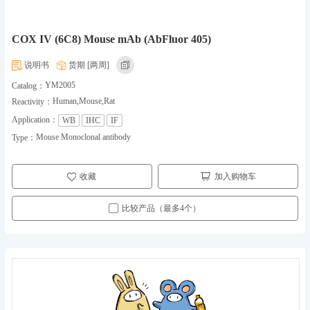
COX IV (6C8) Mouse mAb (AbFluor 405)
说明书
货期 [两周]
YM2005
Catalog：
Human,Mouse,Rat
Reactivity：
Application：
WB
IHC
IF
Mouse Monoclonal antibody
Type：
收藏
加入购物车
比较产品（最多4个）