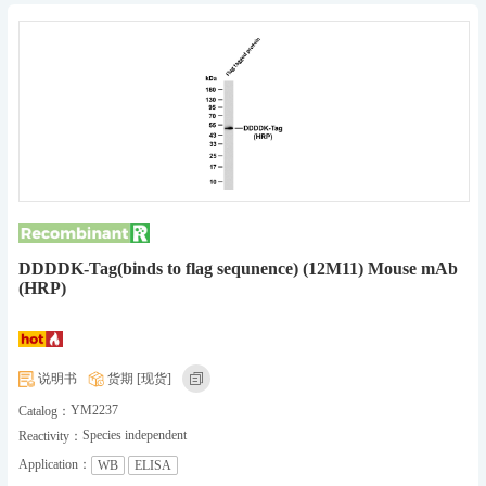
DDDDK-Tag(binds to flag sequnence) (12M11) Mouse mAb
(HRP)
说明书
货期 [现货]
YM2237
Catalog：
Species independent
Reactivity：
Application：
WB
ELISA