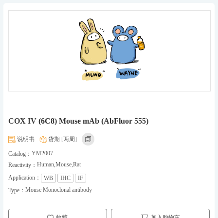
COX IV (6C8) Mouse mAb (AbFluor 555)
说明书
货期 [两周]
YM2007
Catalog：
Human,Mouse,Rat
Reactivity：
Application：
WB
IHC
IF
Mouse Monoclonal antibody
Type：
收藏
加入购物车