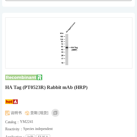
HA Tag (PT0523R) Rabbit mAb (HRP)
说明书
货期 [现货]
YM2241
Catalog：
Species independent
Reactivity：