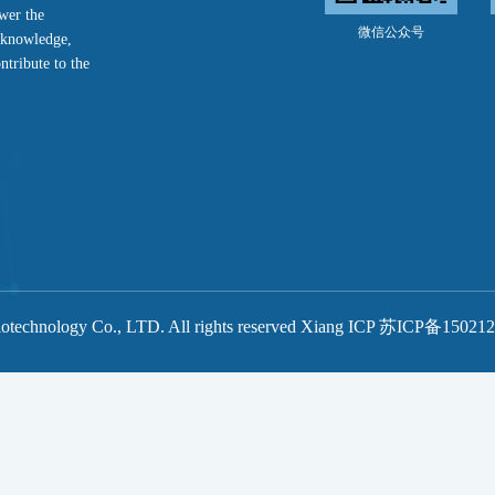
ower the
微信公众号
f knowledge,
ntribute to the
otechnology Co., LTD. All rights reserved Xiang ICP 苏ICP备1502