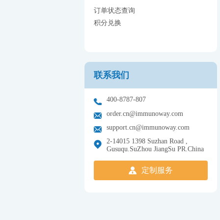
订单状态查询
积分兑换
联系我们
400-8787-807
order.cn@immunoway.com
support.cn@immunoway.com
2-14015 1398 Suzhan Road ,
Gusuqu.SuZhou JiangSu PR.China
定制服务