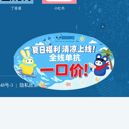
丁香通
小红书
×
1248号-3
隐私政策
使用条款
|
|