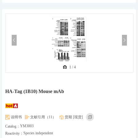
1
/
4
HA-Tag (1B10) Mouse mAb
说明书
文献引用（11）
货期 [现货]
YM3003
Catalog：
Species independent
Reactivity：