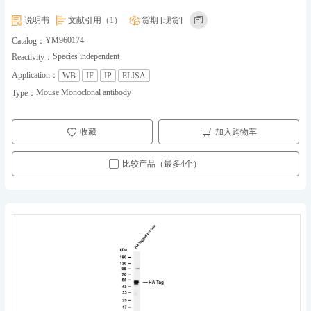
说明书
文献引用（1）
货期 [现货]
YM960174
Catalog：
Species independent
Reactivity：
Application：
WB
IF
IP
ELISA
Mouse Monoclonal antibody
Type：
收藏
加入购物车
比较产品（最多4个）