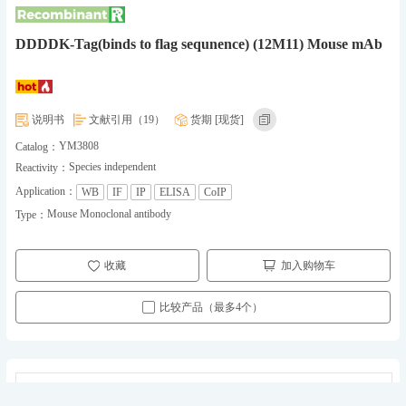
DDDDK-Tag(binds to flag sequnence) (12M11) Mouse mAb
说明书
文献引用（19）
货期 [现货]
YM3808
Catalog：
Species independent
Reactivity：
Application：
WB
IF
IP
ELISA
CoIP
Mouse Monoclonal antibody
Type：
收藏
加入购物车
比较产品（最多4个）