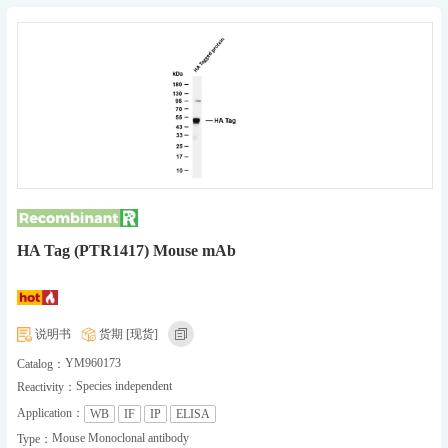
HA Tag (PTR1417) Mouse mAb
说明书
货期 [现货]
YM960173
Catalog：
Species independent
Reactivity：
Application：
WB
IF
IP
ELISA
Mouse Monoclonal antibody
Type：