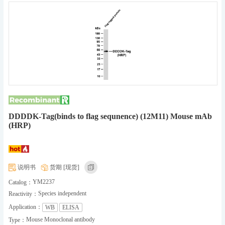
DDDDK-Tag(binds to flag sequnence) (12M11) Mouse mAb
(HRP)
说明书
货期 [现货]
YM2237
Catalog：
Species independent
Reactivity：
Application：
WB
ELISA
Mouse Monoclonal antibody
Type：