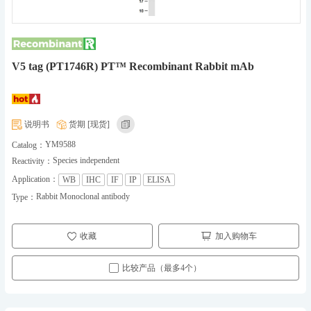
V5 tag (PT1746R) PT™ Recombinant Rabbit mAb
说明书
货期 [现货]
YM9588
Catalog：
Species independent
Reactivity：
Application：
WB
IHC
IF
IP
ELISA
Rabbit Monoclonal antibody
Type：
收藏
加入购物车
比较产品（最多4个）