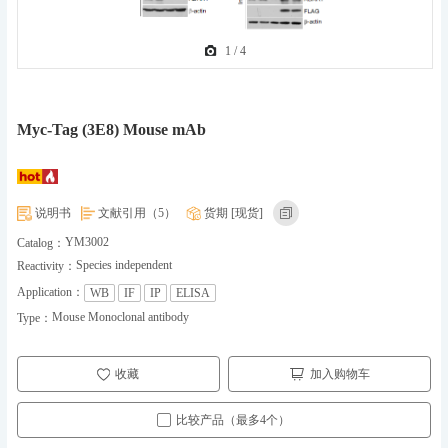
1
/
4
Myc-Tag (3E8) Mouse mAb
说明书
文献引用（5）
货期 [现货]
YM3002
Catalog：
Species independent
Reactivity：
Application：
WB
IF
IP
ELISA
Mouse Monoclonal antibody
Type：
收藏
加入购物车
比较产品（最多4个）