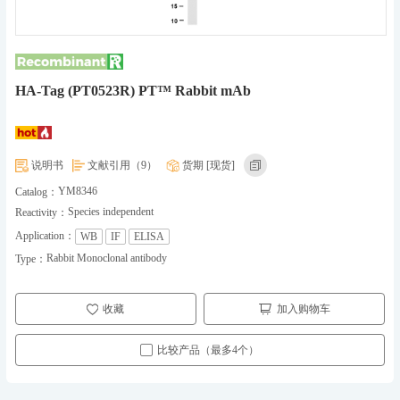
HA-Tag (PT0523R) PT™ Rabbit mAb
说明书
文献引用（9）
货期 [现货]
YM8346
Catalog：
Species independent
Reactivity：
Application：
WB
IF
ELISA
Rabbit Monoclonal antibody
Type：
收藏
加入购物车
比较产品（最多4个）