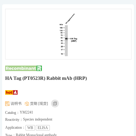
HA Tag (PT0523R) Rabbit mAb (HRP)
说明书
货期 [现货]
YM2241
Catalog：
Species independent
Reactivity：
Application：
WB
ELISA
Rabbit Monoclonal antibody
Type：