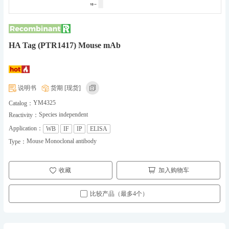
HA Tag (PTR1417) Mouse mAb
说明书
货期 [现货]
YM4325
Catalog：
Species independent
Reactivity：
Application：
WB
IF
IP
ELISA
Mouse Monoclonal antibody
Type：
收藏
加入购物车
比较产品（最多4个）