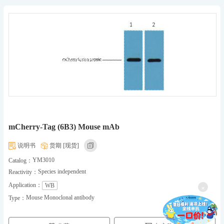
mCherry-Tag (6B3) Mouse mAb
说明书
货期 [现货]
YM3010
Catalog：
Species independent
Reactivity：
Application：
WB
×
Mouse Monoclonal antibody
Type：