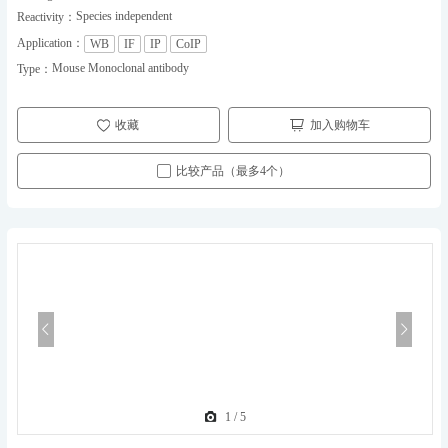
Species independent
Reactivity：
Application：
WB
IF
IP
CoIP
Mouse Monoclonal antibody
Type：
收藏
加入购物车
比较产品（最多4个）
1
/
5