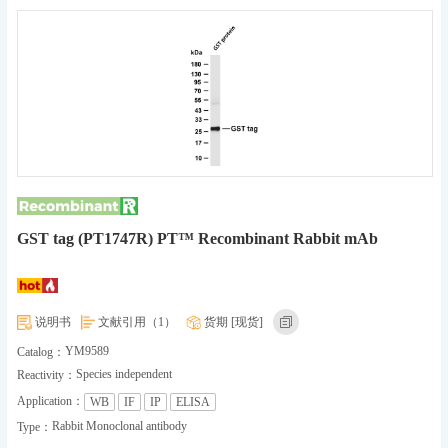
GST tag (PT1747R) PT™ Recombinant Rabbit mAb
说明书
文献引用（1）
货期 [现货]
YM9589
Catalog：
Species independent
Reactivity：
Application：
WB
IF
IP
ELISA
Rabbit Monoclonal antibody
Type：