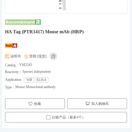
HA Tag (PTR1417) Mouse mAb (HRP)
说明书
货期 [现货]
YM2243
Catalog：
Species independent
Reactivity：
Application：
WB
ELISA
Mouse Monoclonal antibody
Type：
收藏
加入购物车
比较产品（最多4个）