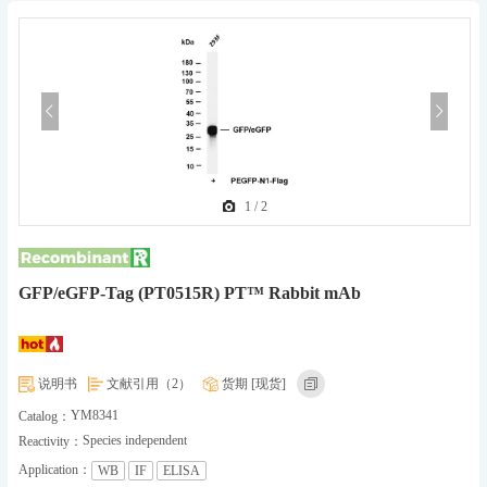
1
/
2
GFP/eGFP-Tag (PT0515R) PT™ Rabbit mAb
说明书
文献引用（2）
货期 [现货]
YM8341
Catalog：
Species independent
Reactivity：
Application：
WB
IF
ELISA