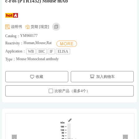
c-Fos (PTR1432) Mouse mAb
说明书
货期 [现货]
YM960177
Catalog：
Human,Mouse,Rat
Reactivity：
Application：
WB
IHC
IF
ELISA
Mouse Monoclonal antibody
Type：
收藏
加入购物车
比较产品（最多4个）