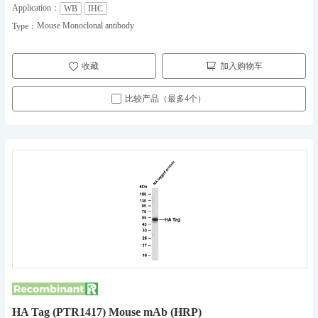
Application：
WB
IHC
Mouse Monoclonal antibody
Type：
收藏
加入购物车
比较产品（最多4个）
HA Tag (PTR1417) Mouse mAb (HRP)