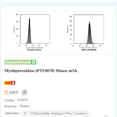
Myeloperoxidase (PTF0078) Mouse mAb
说明书
YF0079
Catalog：
Human
Reactivity：
Application：
IF
FC(Intracellular Staining for Flow Cytometry)