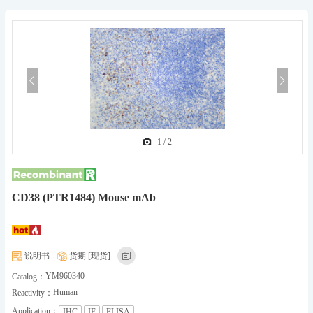
1
/
2
CD38 (PTR1484) Mouse mAb
说明书
货期 [现货]
YM960340
Catalog：
Human
Reactivity：
Application：
IHC
IF
ELISA