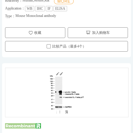
Human,Mouse,Rat
Reactivity：
Application：
WB
IHC
IF
ELISA
Mouse Monoclonal antibody
Type：
收藏
加入购物车
比较产品（最多4个）