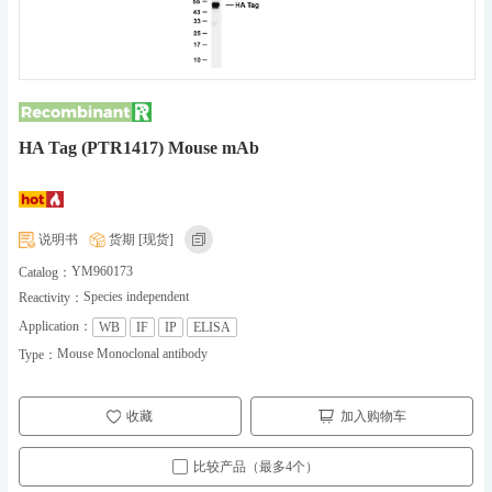
HA Tag (PTR1417) Mouse mAb
说明书
货期 [现货]
YM960173
Catalog：
Species independent
Reactivity：
Application：
WB
IF
IP
ELISA
Mouse Monoclonal antibody
Type：
收藏
加入购物车
比较产品（最多4个）