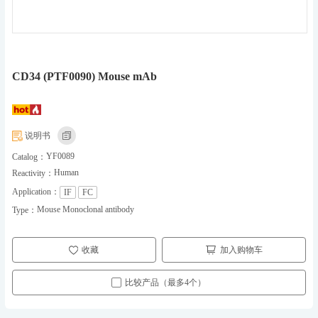
CD34 (PTF0090) Mouse mAb
说明书
YF0089
Catalog：
Human
Reactivity：
Application：
IF
FC
Mouse Monoclonal antibody
Type：
收藏
加入购物车
比较产品（最多4个）