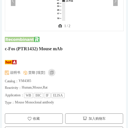
1
/
2
c-Fos (PTR1432) Mouse mAb
说明书
货期 [现货]
YM4385
Catalog：
Human,Mouse,Rat
Reactivity：
Application：
WB
IHC
IF
ELISA
Mouse Monoclonal antibody
Type：
收藏
加入购物车