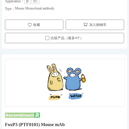
Application：
IF
FC
Mouse Monoclonal antibody
Type：
收藏
加入购物车
比较产品（最多4个）
FoxP3 (PTF0101) Mouse mAb