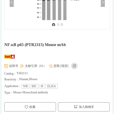
1
/
3
NF-κB p65 (PTR2315) Mouse mAb
说明书
文献引用（61）
货期 [现货]
YM3111
Catalog：
Human,Mouse
Reactivity：
Application：
WB
IHC
IF
ELISA
Mouse Monoclonal antibody
Type：
收藏
加入购物车