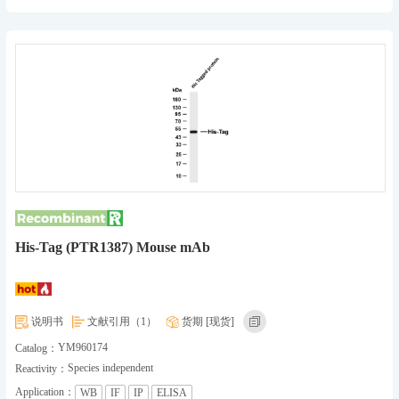
His-Tag (PTR1387) Mouse mAb
说明书
文献引用（1）
货期 [现货]
YM960174
Catalog：
Species independent
Reactivity：
Application：
WB
IF
IP
ELISA