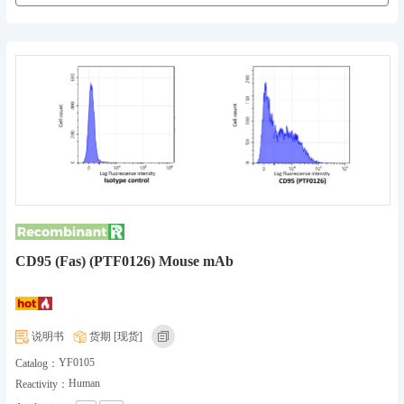
CD95 (Fas) (PTF0126) Mouse mAb
说明书
货期 [现货]
YF0105
Catalog：
Human
Reactivity：