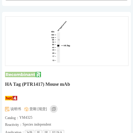
HA Tag (PTR1417) Mouse mAb
说明书
货期 [现货]
YM4325
Catalog：
Species independent
Reactivity：
Application：
WB
IF
IP
ELISA