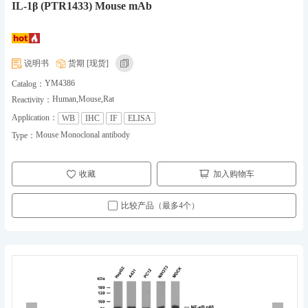
IL-1β (PTR1433) Mouse mAb
说明书
货期 [现货]
YM4386
Catalog：
Human,Mouse,Rat
Reactivity：
Application：
WB
IHC
IF
ELISA
Mouse Monoclonal antibody
Type：
收藏
加入购物车
比较产品（最多4个）