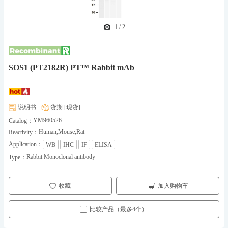
1
/
2
SOS1 (PT2182R) PT™ Rabbit mAb
说明书
货期 [现货]
YM960526
Catalog：
Human,Mouse,Rat
Reactivity：
Application：
WB
IHC
IF
ELISA
Rabbit Monoclonal antibody
Type：
收藏
加入购物车
比较产品（最多4个）