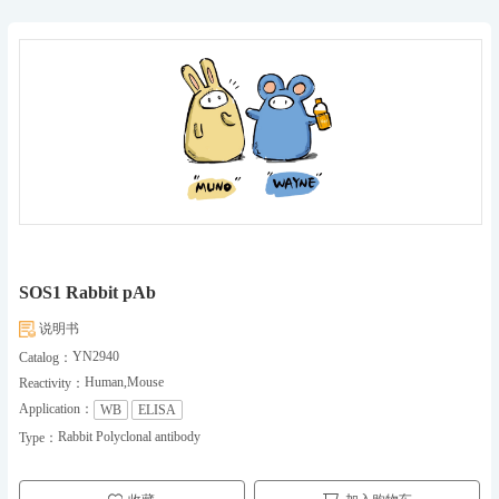
SOS1 Rabbit pAb
说明书
YN2940
Catalog：
Human,Mouse
Reactivity：
Application：
WB
ELISA
Rabbit Polyclonal antibody
Type：