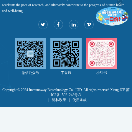
×
accelerate the pace of research, and ultimately contribute to the progress of human health
and well-being.
微信公众号
丁香通
小红书
Copyright © 2024 Immunoway Biotechnology Co., LTD. All rights reserved Xiang ICP 苏
ICP备15021248号-3
|
隐私政策
|
使用条款