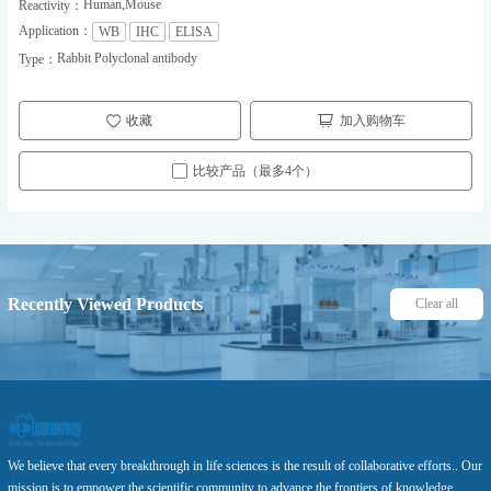
Human,Mouse
Reactivity：
Application：
WB
IHC
ELISA
Rabbit Polyclonal antibody
Type：
收藏
加入购物车
比较产品（最多4个）
Recently Viewed Products
Clear all
We believe that every breakthrough in life sciences is the result of collaborative efforts.. Our
mission is to empower the scientific community to advance the frontiers of knowledge,