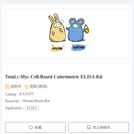
Total c-Myc Cell-Based Colorimetric ELISA Kit
说明书
货期 [两周]
KA3147C
Catalog：
Human,Mouse,Rat
Reactivity：
Application：
ELISA
收藏
加入购物车