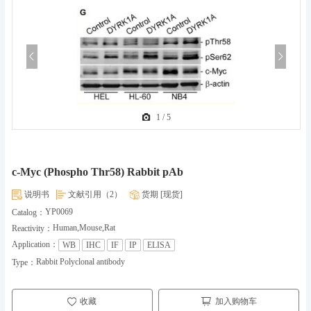
1
/
5
c-Myc (Phospho Thr58) Rabbit pAb
说明书
文献引用（2）
货期 [现货]
YP0069
Catalog：
Human,Mouse,Rat
Reactivity：
Application：
WB
IHC
IF
IP
ELISA
Rabbit Polyclonal antibody
Type：
收藏
加入购物车