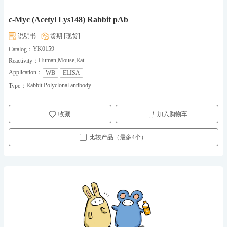
c-Myc (Acetyl Lys148) Rabbit pAb
说明书
货期 [现货]
YK0159
Catalog：
Human,Mouse,Rat
Reactivity：
Application：
WB
ELISA
Rabbit Polyclonal antibody
Type：
收藏
加入购物车
比较产品（最多4个）